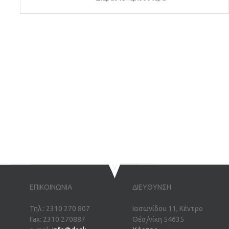
ΕΠΙΚΟΙΝΩΝΙΑ
ΔΙΕΥΘΥΝΣΗ
Τηλ.: 2310 270 807
Ιασωνίδου 11, Κέντρο
Fax: 2310 270887
Θέσ/νίκη 54635