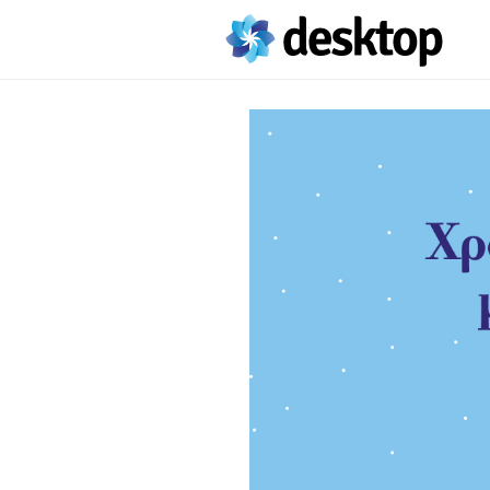
View
Larger
Image