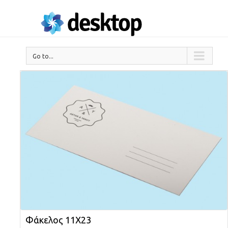
Go to...
Φάκελος 11Χ23